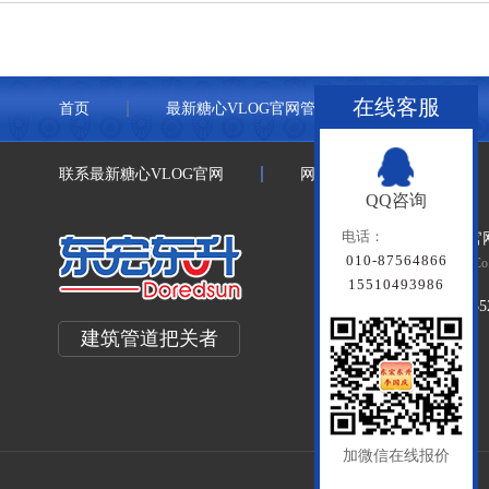
在线客服
首页
最新糖心VLOG官网管道
联塑管道
联系最新糖心VLOG官网
网站地图
QQ咨询
电话：
北京最新糖心VLOG官
010-87564866
Beijing Doredsun Pipeline Co.
15510493986
备案号：
京ICP备11635
建筑管道把关者
百度统计
加微信在线报价